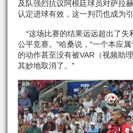
及队强烈抗议阿根廷球员对萨拉
认定进球有效，这一判罚也成为
“这场比赛的结果远远超出了失
公平竞赛。”哈桑说，“一个本应
的动作甚至没有被VAR（视频助
其妙地取消了。”