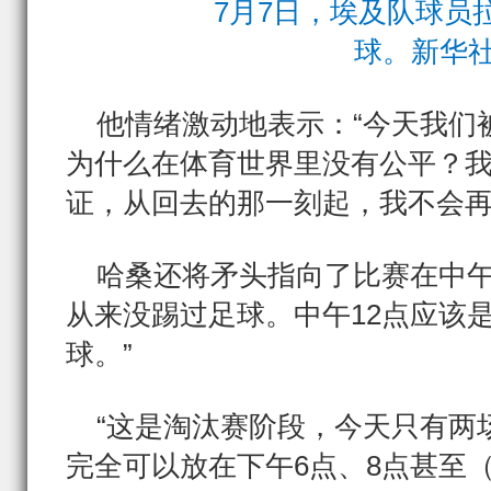
7月7日，埃及队球员
球。新华社
他情绪激动地表示：“今天我们
为什么在体育世界里没有公平？
证，从回去的那一刻起，我不会再
哈桑还将矛头指向了比赛在中午
从来没踢过足球。中午12点应该
球。”
“这是淘汰赛阶段，今天只有两
完全可以放在下午6点、8点甚至（