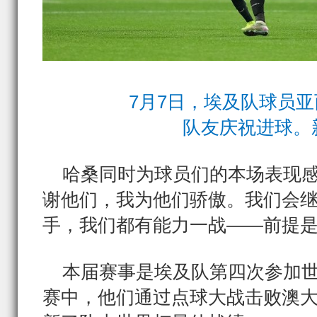
7月7日，埃及队球员亚
队友庆祝进球。
哈桑同时为球员们的本场表现感
谢他们，我为他们骄傲。我们会
手，我们都有能力一战——前提是
本届赛事是埃及队第四次参加世
赛中，他们通过点球大战击败澳大