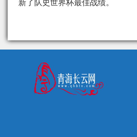
新了队史世界杯最佳战绩。