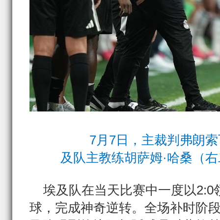
7月7日，主裁判弗朗索
及队主教练胡萨姆·哈桑（右
埃及队在当天比赛中一度以2:
球，完成神奇逆转。全场补时阶段