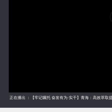
正在播出 ：【牢记嘱托 奋发有为·实干】青海：高效萃取