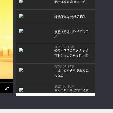
无声亦铿锵 心有光自明
身残亦担当 平等筑梦想
2026-05-19期
青春深耕沃土 担当书写振
2026-05-17期
兴
2026-05-17期
00后小伙的公益之约 走遍
百村为老人定格岁月温情
2026-05-17期
一棚一画添新景 农业文旅
巧融合
2026-05-16期
奔跑中藏温柔 坚持中见初
心
2026-05-16期
匠心筑梦践初心 实干笃行