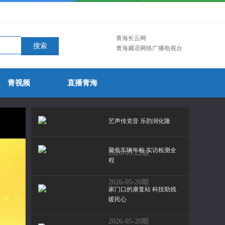
青海长云网
青海藏语网络广播电视台
青视频
直播青海
艺声传党音 乐韵润化隆
聚焦车辆年检 实访检测全
2026-05-22期
程
2026-05-20期
家门口的康复站 科技助残
暖民心
2026-05-20期