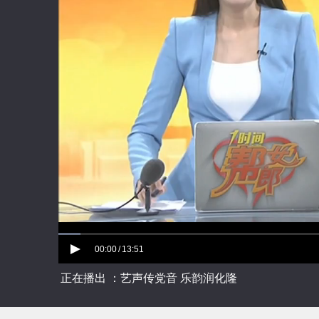
00:00
13:51
/
正在播出 ：艺声传党音 乐韵润化隆