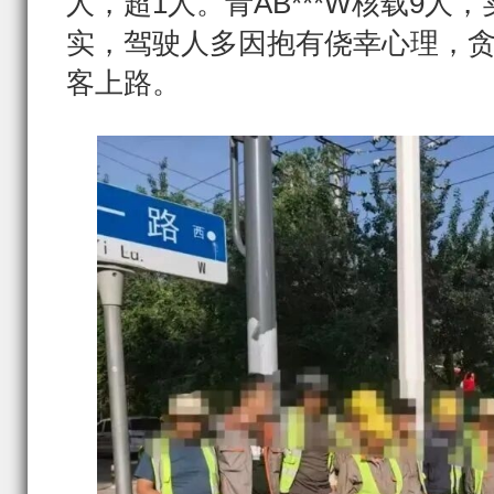
人，超1人。青AB***W核载9人
实，驾驶人多因抱有侥幸心理，
客上路。